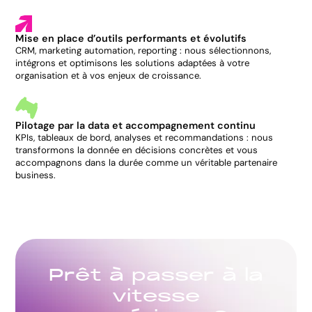
Mise en place d’outils performants et évolutifs
CRM, marketing automation, reporting : nous sélectionnons,
intégrons et optimisons les solutions adaptées à votre
organisation et à vos enjeux de croissance.
Pilotage par la data et accompagnement continu
KPIs, tableaux de bord, analyses et recommandations : nous
transformons la donnée en décisions concrètes et vous
accompagnons dans la durée comme un véritable partenaire
business.
P
r
ê
t
à
p
a
s
s
e
r
à
l
a
v
i
t
e
s
s
e