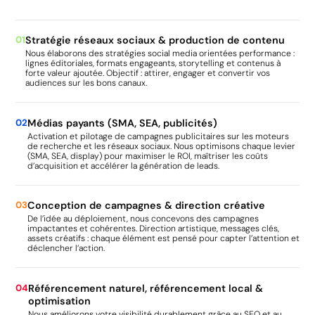
01
Stratégie réseaux sociaux & production de contenu
Nous élaborons des stratégies social media orientées performance :
lignes éditoriales, formats engageants, storytelling et contenus à
forte valeur ajoutée. Objectif : attirer, engager et convertir vos
audiences sur les bons canaux.
02
Médias payants (SMA, SEA, publicités)
Activation et pilotage de campagnes publicitaires sur les moteurs
de recherche et les réseaux sociaux. Nous optimisons chaque levier
(SMA, SEA, display) pour maximiser le ROI, maîtriser les coûts
d’acquisition et accélérer la génération de leads.
03
Conception de campagnes & direction créative
De l’idée au déploiement, nous concevons des campagnes
impactantes et cohérentes. Direction artistique, messages clés,
assets créatifs : chaque élément est pensé pour capter l’attention et
déclencher l’action.
04
Référencement naturel, référencement local &
optimisation
Nous améliorons votre visibilité durablement grâce au SEO et au