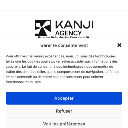
Rue du Pré-de-la-Fontaine 19,
1242 Satigny, Suisse
Gérer le consentement
+41 22 552 16 00
hello@kanji.agency
Pour offrir les meilleures expériences, nous utilisons des technologies
telles que les cookies pour stocker et/ou accéder aux informations des
Hubspot CRM
appareils. Le fait de consentir à ces technologies nous permettra de
Lead Generation
traiter des données telles que le comportement de navigation. Le fait de
À propos
Prendre rendez-vous
ne pas consentir ou de retirer son consentement peut enlever
fonctionnalités du site.
Nous contacter
Mentions légales
Cookies
Découvrez notre agence digitale
Accepter
Refuser
Voir les préférences