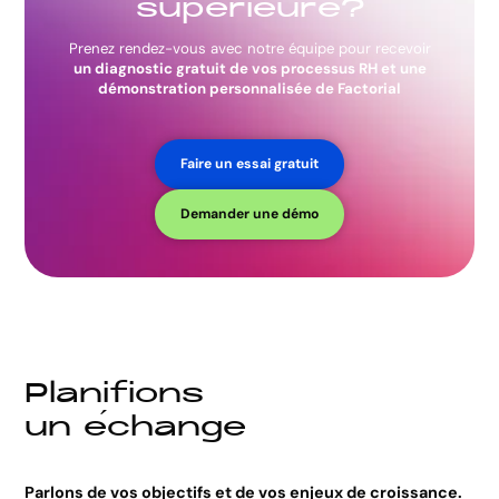
s
u
p
é
r
i
e
u
r
e
?
Prenez rendez-vous avec notre équipe pour recevoir
un diagnostic gratuit de vos processus RH et une
démonstration personnalisée de Factorial
Faire un essai gratuit
Demander une démo
P
l
a
n
i
f
i
o
n
s
u
n
e
c
h
a
n
g
e
Parlons de vos objectifs et de vos enjeux de croissance.