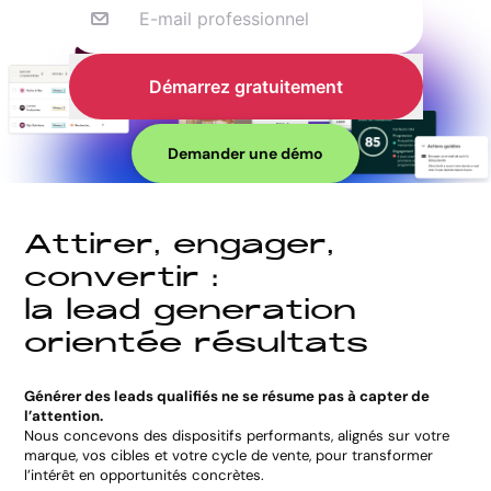
E-mail professionnel
Démarrez gratuitement
Demander une démo
A
t
t
i
r
e
r
,
e
n
g
a
g
e
r
,
c
o
n
v
e
r
t
i
r
:
l
a
l
e
a
d
g
e
n
e
r
a
t
i
o
n
o
r
i
e
n
t
é
e
r
é
s
u
l
t
a
t
s
Générer des leads qualifiés ne se résume pas à capter de
l’attention.
Nous concevons des dispositifs performants, alignés sur votre
marque, vos cibles et votre cycle de vente, pour transformer
l’intérêt en opportunités concrètes.