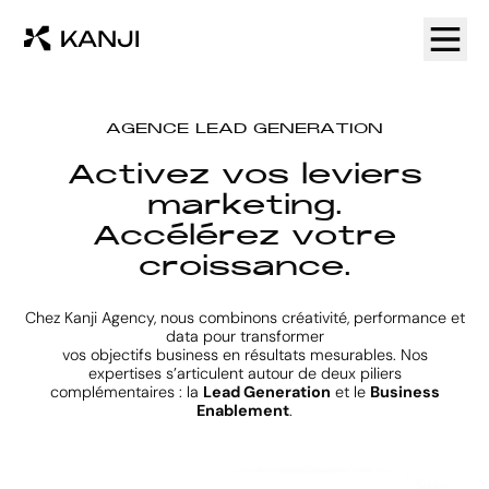
A
G
E
N
C
E
L
E
A
D
G
E
N
E
R
A
T
I
O
N
A
c
t
i
v
e
z
v
o
s
l
e
v
i
e
r
s
m
a
r
k
e
t
i
n
g
.
A
c
c
é
l
é
r
e
z
v
o
t
r
e
c
r
o
i
s
s
a
n
c
e
.
Chez Kanji Agency, nous combinons créativité, performance et
data pour transformer
vos objectifs business en résultats mesurables. Nos
expertises s’articulent autour de deux piliers
complémentaires : la
Lead Generation
et le
Business
Enablement
.