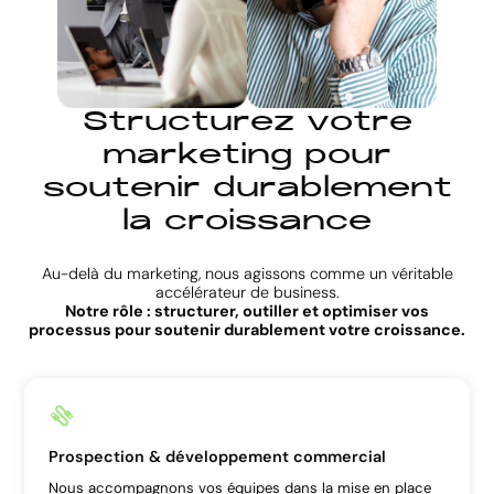
S
t
r
u
c
t
u
r
e
z
v
o
t
r
e
m
a
r
k
e
t
i
n
g
p
o
u
r
s
o
u
t
e
n
i
r
d
u
r
a
b
l
e
m
e
n
t
l
a
c
r
o
i
s
s
a
n
c
e
Au-delà du marketing, nous agissons comme un véritable
accélérateur de business.
Notre rôle : structurer, outiller et optimiser vos
processus pour soutenir durablement votre croissance.
Prospection & développement commercial
Nous accompagnons vos équipes dans la mise en place