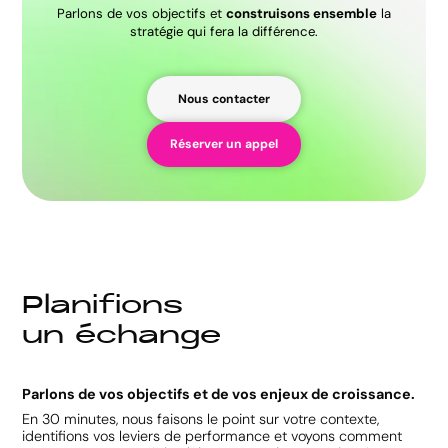
Parlons de vos objectifs et
construisons ensemble
la
stratégie qui fera la différence.
Nous contacter
Réserver un appel
P
l
a
n
i
f
i
o
n
s
u
n
é
c
h
a
n
g
e
Parlons de vos objectifs et de vos enjeux de croissance.
En 30 minutes, nous faisons le point sur votre contexte,
identifions vos leviers de performance et voyons comment