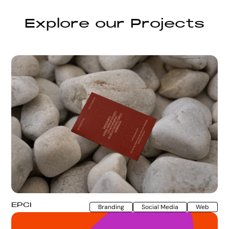
E
x
p
l
o
r
e
o
u
r
P
r
o
j
e
c
t
s
EPCI
Branding
Social Media
Web