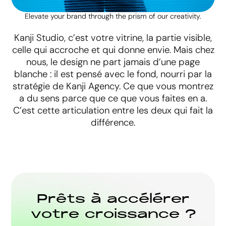
Elevate your brand through the prism of our creativity.
Kanji Studio, c’est votre vitrine, la partie visible,
celle qui accroche et qui donne envie. Mais chez
nous, le design ne part jamais d’une page
blanche : il est pensé avec le fond, nourri par la
stratégie de Kanji Agency. Ce que vous montrez
a du sens parce que ce que vous faites en a.
C’est cette articulation entre les deux qui fait la
différence.
P
r
ê
t
s
à
a
c
c
é
l
é
r
e
r
v
o
t
r
e
c
r
o
i
s
s
a
n
c
e
?