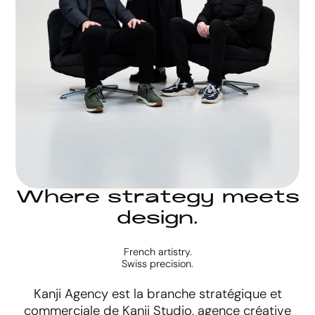
W
h
e
r
e
s
t
r
a
t
e
g
y
m
e
e
t
s
d
e
s
i
g
n
.
French artistry.
Swiss precision.
Kanji Agency est la branche stratégique et
commerciale de Kanji Studio, agence créative