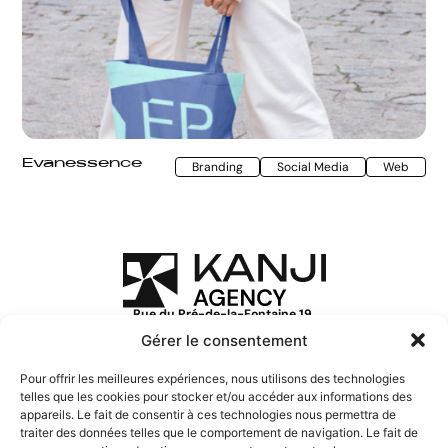
Evanessence
Branding
Social Media
Web
Rue du Pré-de-la-Fontaine 19,
1242 Satigny, Suisse
Gérer le consentement
+41 22 552 16 00
hello@kanji.agency
Pour offrir les meilleures expériences, nous utilisons des technologies
telles que les cookies pour stocker et/ou accéder aux informations des
Hubspot CRM
appareils. Le fait de consentir à ces technologies nous permettra de
Lead Generation
traiter des données telles que le comportement de navigation. Le fait de
À propos